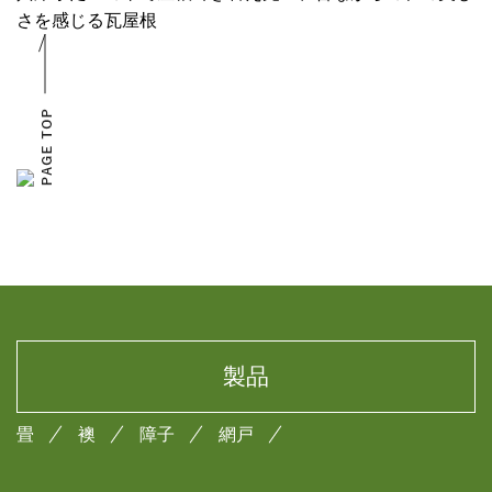
さを感じる瓦屋根
製品
畳
襖
障子
網戸