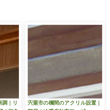
新調｜リ
宍粟市の欄間のアクリル設置｜