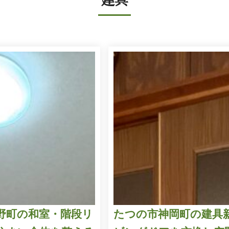
建具
野町の和室・階段リ
たつの市神岡町の建具