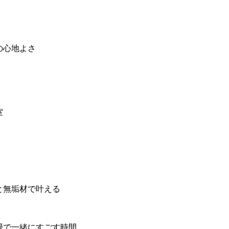
の心地よさ
室
と無垢材で叶える
畳で一緒にすごす時間