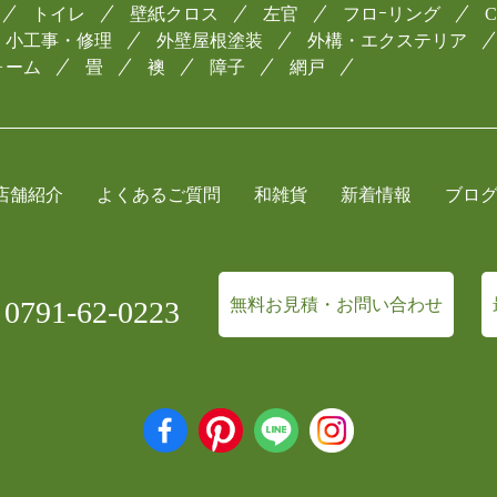
トイレ
壁紙クロス
左官
フロｰリング
小工事・修理
外壁屋根塗装
外構・エクステリア
ォーム
畳
襖
障子
網戸
店舗紹介
よくあるご質問
和雑貨
新着情報
ブロ
791-62-0223
無料お見積・お問い合わせ