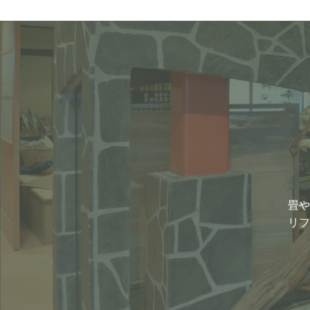
畳や
リフ