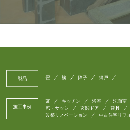
畳
襖
障子
網戸
製品
瓦
キッチン
浴室
洗面室
施工事例
窓・サッシ
玄関ドア
建具
改築リノベーション
中古住宅リフ