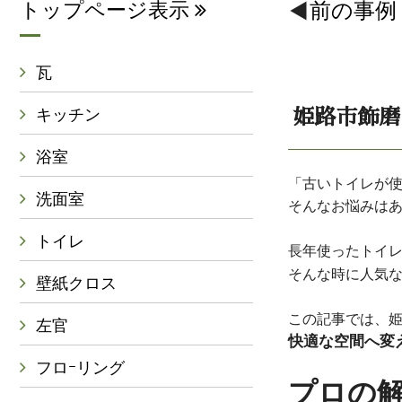
トップページ表示
前の事例
瓦
キッチン
姫路市飾磨
浴室
「古いトイレが
洗面室
そんなお悩みは
トイレ
長年使ったトイ
そんな時に人気
壁紙クロス
この記事では、
左官
快適な空間へ変
フロｰリング
プロの