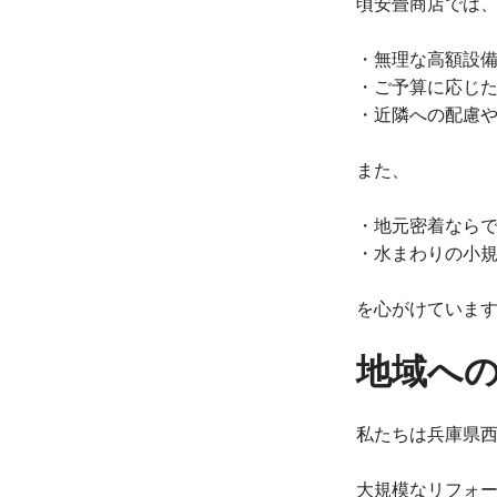
頃安畳商店では
・無理な高額設
・ご予算に応じ
・近隣への配慮
また、
・地元密着なら
・水まわりの小
を心がけていま
地域への
私たちは兵庫県西
大規模なリフォ