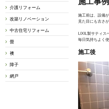
施工事例
介護リフォーム
施工前は、設備
改築リノベーション
見た目にも古さ
中古住宅リフォーム
LIXIL製サテ
毎日気持ちよく
畳
施工後
襖
障子
網戸