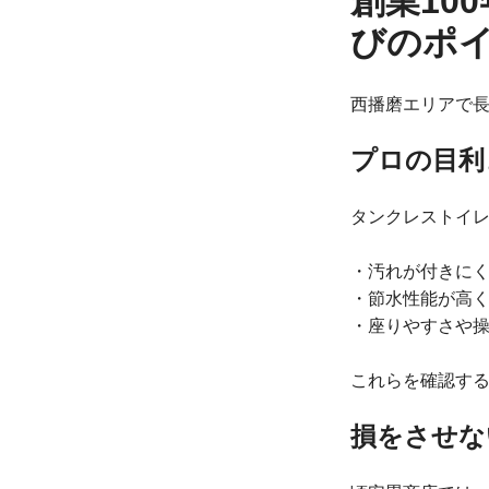
創業10
びのポ
西播磨エリアで
プロの目利
タンクレストイ
・汚れが付きに
・節水性能が高
・座りやすさや
これらを確認す
損をさせな