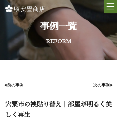
事例一覧
REFORM
前の事例
次の事例
宍粟市の襖貼り替え｜部屋が明るく美
しく再生