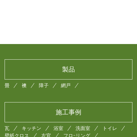
製品
畳
襖
障子
網戸
施工事例
瓦
キッチン
浴室
洗面室
トイレ
壁紙クロス
左官
フロｰリング