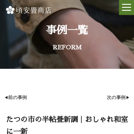
事例一覧
REFORM
前の事例
次の事例
たつの市の半帖畳新調｜おしゃれ和室
に一新