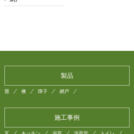
製品
畳
襖
障子
網戸
施工事例
瓦
キッチン
浴室
洗面室
トイレ