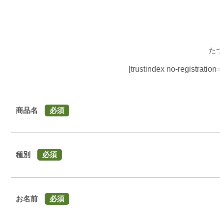
た
[trustindex no-registration
商品名
必須
種別
必須
お名前
必須