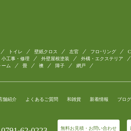
トイレ
壁紙クロス
左官
フロｰリング
小工事・修理
外壁屋根塗装
外構・エクステリア
ォーム
畳
襖
障子
網戸
店舗紹介
よくあるご質問
和雑貨
新着情報
ブロ
791-62-0223
無料お見積・お問い合わせ