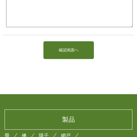
製品
畳
襖
障子
網戸