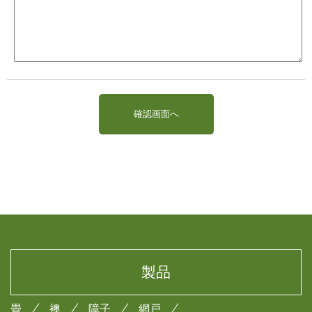
製品
畳
襖
障子
網戸