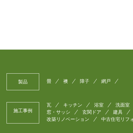
畳
襖
障子
網戸
製品
瓦
キッチン
浴室
洗面室
施工事例
窓・サッシ
玄関ドア
建具
改築リノベーション
中古住宅リフ