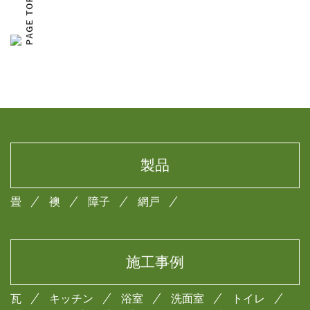
製品
畳
襖
障子
網戸
施工事例
瓦
キッチン
浴室
洗面室
トイレ