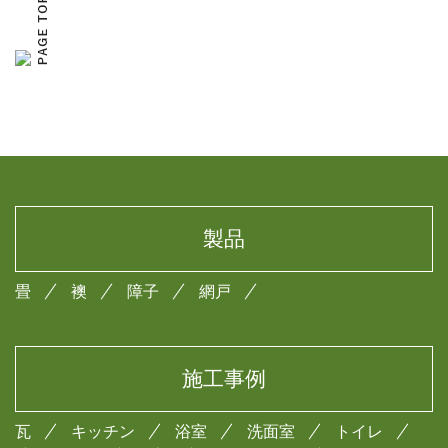
製品
畳
襖
障子
網戸
施工事例
瓦
キッチン
浴室
洗面室
トイレ