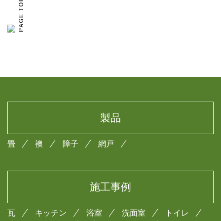
製品
畳
襖
障子
網戸
施工事例
瓦
キッチン
浴室
洗面室
トイレ