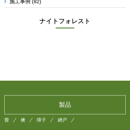
施工事例
(82)
ナイトフォレスト
製品
畳
襖
障子
網戸