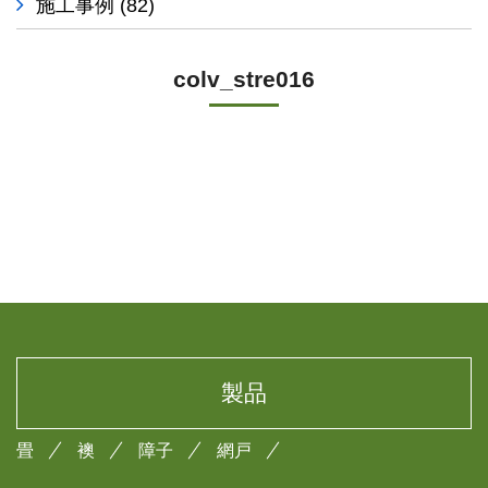
施工事例
(82)
colv_stre016
製品
畳
襖
障子
網戸