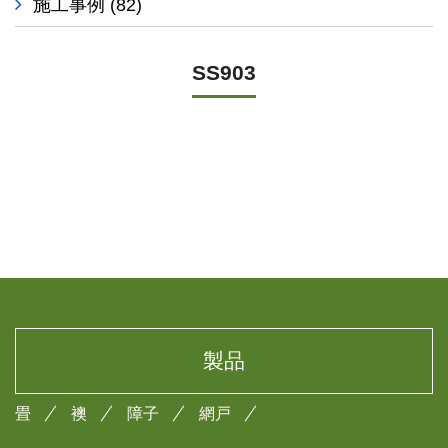
施工事例
(82)
SS903
製品
畳
襖
障子
網戸