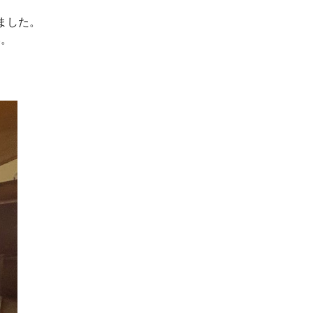
ました。
い。