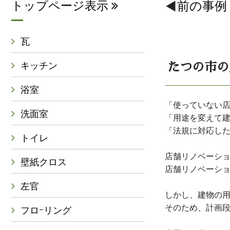
トップページ表示
前の事例
瓦
キッチン
たつの市の
浴室
「使っていない
洗面室
「用途を変えて
「法規に対応し
トイレ
店舗リノベーシ
壁紙クロス
店舗リノベーシ
左官
しかし、建物の
そのため、計画
フロｰリング