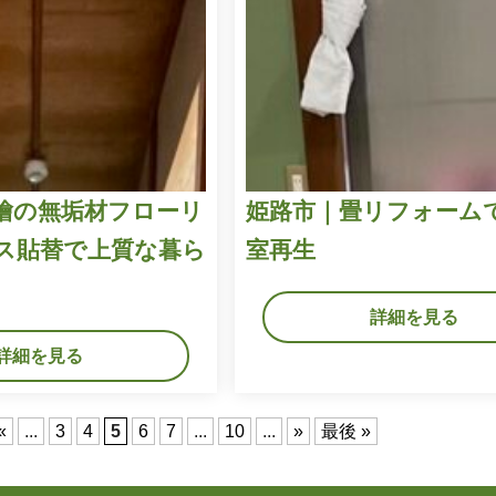
檜の無垢材フローリ
姫路市｜畳リフォーム
ス貼替で上質な暮ら
室再生
詳細を見る
詳細を見る
«
...
3
4
5
6
7
...
10
...
»
最後 »