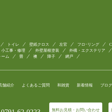
トイレ
壁紙クロス
左官
フロｰリング
小工事・修理
外壁屋根塗装
外構・エクステリア
ォーム
畳
襖
障子
網戸
店舗紹介
よくあるご質問
和雑貨
新着情報
ブロ
791-62-0223
無料お見積・お問い合わせ