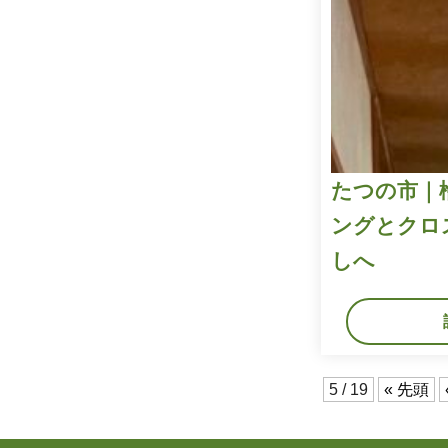
たつの市｜
ングとクロ
しへ
5 / 19
« 先頭